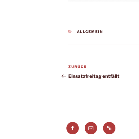
KATEGORIEN
ALLGEMEIN
Beitragsnavigation
Vorheriger
ZURÜCK
Beitrag
Einsatzfreitag entfällt
Facebook
E-
Leitstellenspi
Mail