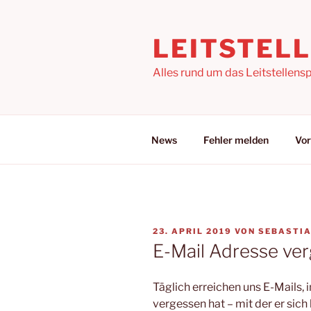
Zum
Inhalt
LEITSTEL
springen
Alles rund um das Leitstellensp
News
Fehler melden
Vor
VERÖFFENTLICHT
23. APRIL 2019
VON
SEBASTI
AM
E-Mail Adresse ve
Täglich erreichen uns E-Mails,
vergessen hat – mit der er sic