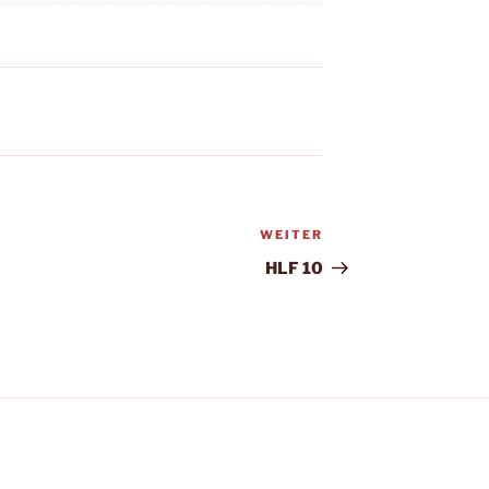
WEITER
Nächster
Beitrag
HLF 10
el.de