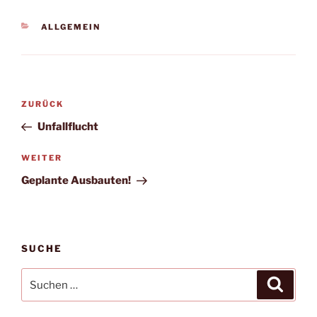
KATEGORIEN
ALLGEMEIN
Beitragsnavigation
Vorheriger
ZURÜCK
Beitrag
Unfallflucht
Nächster
WEITER
Beitrag
Geplante Ausbauten!
SUCHE
Suchen
Suche
nach: