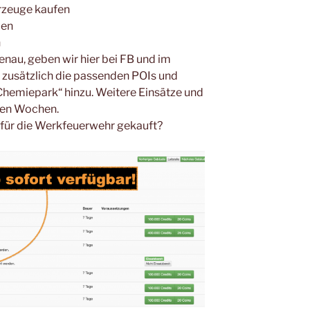
hrzeuge kaufen
len
n
nau, geben wir hier bei FB und im
usätzlich die passenden POIs und
hemiepark“ hinzu. Weitere Einsätze und
ten Wochen.
 für die Werkfeuerwehr gekauft?