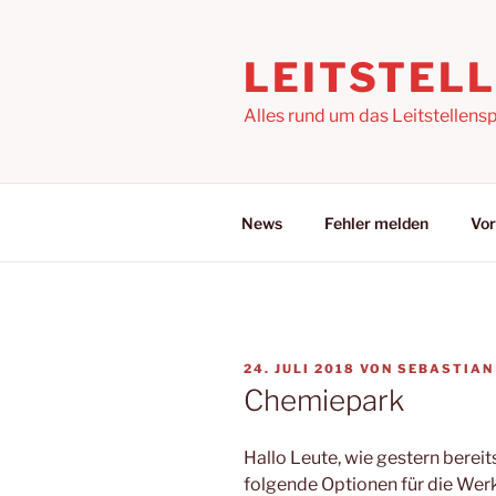
Zum
Inhalt
LEITSTEL
springen
Alles rund um das Leitstellensp
News
Fehler melden
Vor
VERÖFFENTLICHT
24. JULI 2018
VON
SEBASTIAN
AM
Chemiepark
Hallo Leute, wie gestern berei
folgende Optionen für die Wer