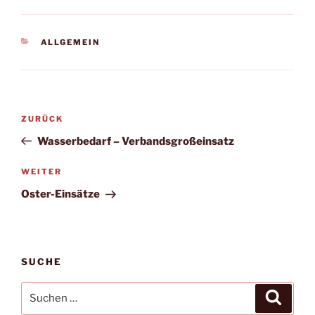
KATEGORIEN
ALLGEMEIN
Beitragsnavigation
Vorheriger
ZURÜCK
Beitrag
Wasserbedarf – Verbandsgroßeinsatz
Nächster
WEITER
Beitrag
Oster-Einsätze
SUCHE
Suchen
Suche
nach: