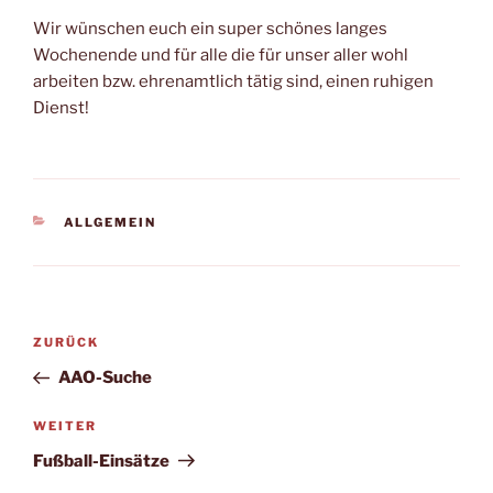
Wir wünschen euch ein super schönes langes
Wochenende und für alle die für unser aller wohl
arbeiten bzw. ehrenamtlich tätig sind, einen ruhigen
Dienst!
KATEGORIEN
ALLGEMEIN
Beitragsnavigation
Vorheriger
ZURÜCK
Beitrag
AAO-Suche
Nächster
WEITER
Beitrag
Fußball-Einsätze