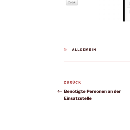
KATEGORIEN
ALLGEMEIN
Beitragsnavigation
Vorheriger
ZURÜCK
Beitrag
Benötigte Personen an der
Einsatzstelle