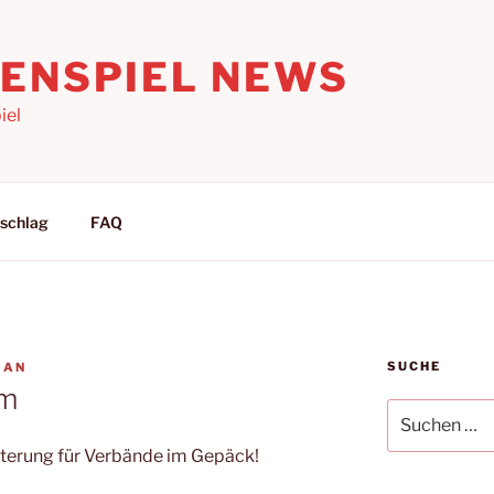
LENSPIEL NEWS
iel
schlag
FAQ
SUCHE
IAN
um
Suchen
nach:
iterung für Verbände im Gepäck!