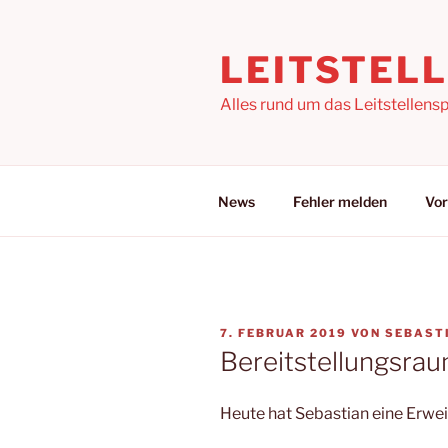
Zum
Inhalt
LEITSTEL
springen
Alles rund um das Leitstellensp
News
Fehler melden
Vor
VERÖFFENTLICHT
7. FEBRUAR 2019
VON
SEBAST
AM
Bereitstellungsra
Heute hat Sebastian eine Erwe