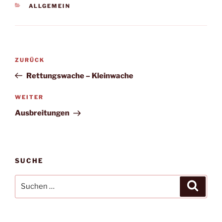
KATEGORIEN
ALLGEMEIN
Beitragsnavigation
Vorheriger
ZURÜCK
Beitrag
Rettungswache – Kleinwache
Nächster
WEITER
Beitrag
Ausbreitungen
SUCHE
Suchen
Suche
nach: