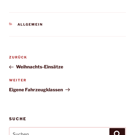
KATEGORIEN
ALLGEMEIN
Beitragsnavigation
Vorheriger
ZURÜCK
Beitrag
Weihnachts-Einsätze
Nächster
WEITER
Beitrag
Eigene Fahrzeugklassen
SUCHE
Suchen
Suche