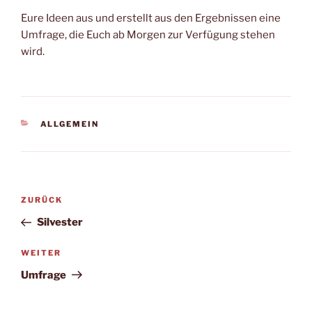
Eure Ideen aus und erstellt aus den Ergebnissen eine
Umfrage, die Euch ab Morgen zur Verfügung stehen
wird.
KATEGORIEN
ALLGEMEIN
Beitragsnavigation
Vorheriger
ZURÜCK
Beitrag
Silvester
Nächster
WEITER
Beitrag
Umfrage