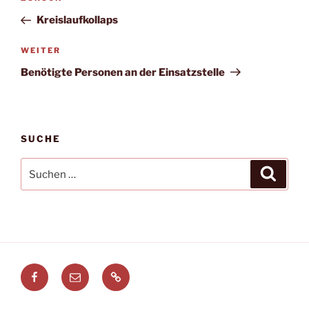
Beitrag
Kreislaufkollaps
Nächster
WEITER
Beitrag
Benötigte Personen an der Einsatzstelle
SUCHE
Suchen
Suche
nach:
Facebook
E-
Leitstellenspiel.de
Mail