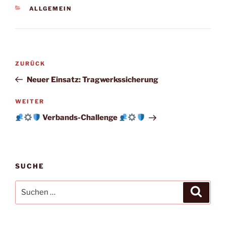
KATEGORIEN
ALLGEMEIN
Beitragsnavigation
Vorheriger
ZURÜCK
Beitrag
Neuer Einsatz: Tragwerkssicherung
Nächster
WEITER
Beitrag
Verbands-Challenge
SUCHE
Suchen
Suche
nach: