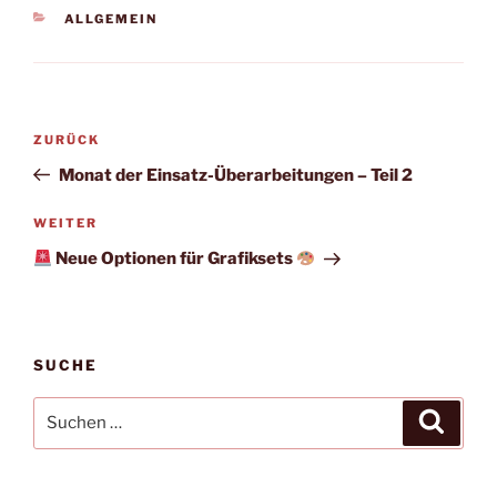
KATEGORIEN
ALLGEMEIN
Beitragsnavigation
Vorheriger
ZURÜCK
Beitrag
Monat der Einsatz-Überarbeitungen – Teil 2
Nächster
WEITER
Beitrag
Neue Optionen für Grafiksets
SUCHE
Suchen
Suche
nach: