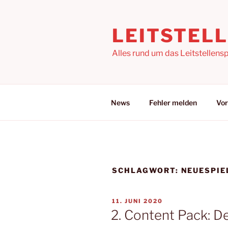
Zum
Inhalt
LEITSTEL
springen
Alles rund um das Leitstellensp
News
Fehler melden
Vor
SCHLAGWORT:
NEUESPI
VERÖFFENTLICHT
11. JUNI 2020
AM
2. Content Pack: 