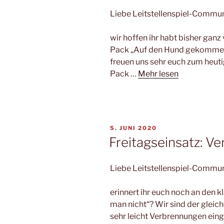
Liebe Leitstellenspiel-Commun
wir hoffen ihr habt bisher gan
Pack „Auf den Hund gekommen“! 
freuen uns sehr euch zum heuti
Pack …
Mehr lesen
VERÖFFENTLICHT
5. JUNI 2020
AM
Freitagseinsatz: V
Liebe Leitstellenspiel-Commun
erinnert ihr euch noch an den 
man nicht“? Wir sind der gleic
sehr leicht Verbrennungen ein