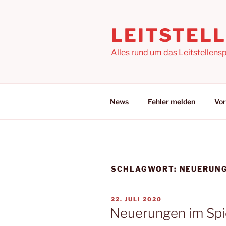
Zum
Inhalt
LEITSTEL
springen
Alles rund um das Leitstellensp
News
Fehler melden
Vor
SCHLAGWORT:
NEUERUN
VERÖFFENTLICHT
22. JULI 2020
AM
Neuerungen im Spi