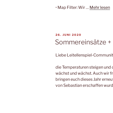
• Map Filter: Wir …
Mehr lesen
VERÖFFENTLICHT
26. JUNI 2020
AM
Sommereinsätze + 
Liebe Leitellenspiel-Communit
die Temperaturen steigen und 
wächst und wächst. Auch wir f
bringen euch dieses Jahr erne
von Sebastian erschaffen wurd