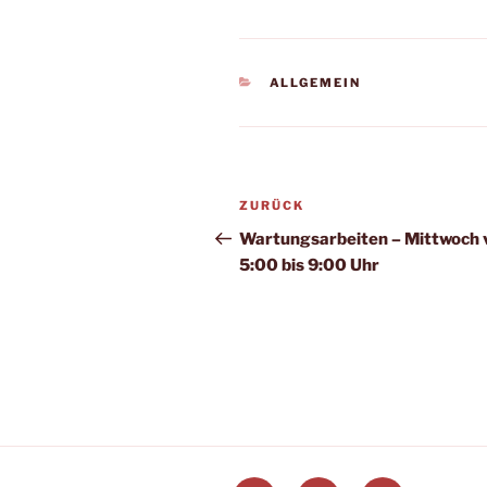
KATEGORIEN
ALLGEMEIN
Beitragsnavigation
Vorheriger
ZURÜCK
Beitrag
Wartungsarbeiten – Mittwoch 
5:00 bis 9:00 Uhr