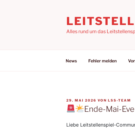
Zum
Inhalt
LEITSTEL
springen
Alles rund um das Leitstellensp
News
Fehler melden
Vor
VERÖFFENTLICHT
29. MAI 2026
VON
LSS-TEAM
AM
Ende-Mai-Eve
Liebe Leitstellenspiel-Commun