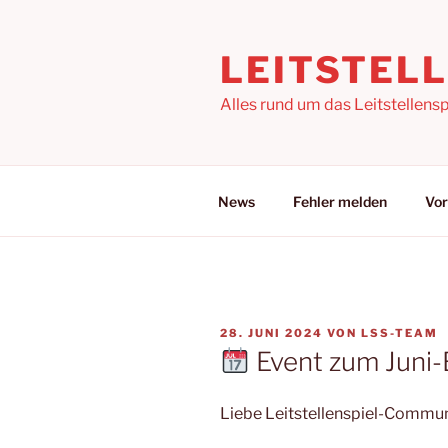
Zum
Inhalt
LEITSTEL
springen
Alles rund um das Leitstellensp
News
Fehler melden
Vor
VERÖFFENTLICHT
28. JUNI 2024
VON
LSS-TEAM
AM
Event zum Juni
Liebe Leitstellenspiel-Commun