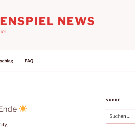
LENSPIEL NEWS
iel
schlag
FAQ
SUCHE
-Ende
Suchen
nach:
ity,