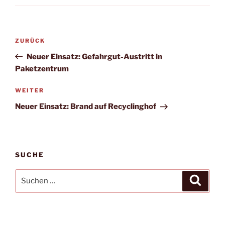
Beitragsnavigation
Vorheriger
ZURÜCK
Beitrag
Neuer Einsatz: Gefahrgut-Austritt in
Paketzentrum
Nächster
WEITER
Beitrag
Neuer Einsatz: Brand auf Recyclinghof
SUCHE
Suchen
Suche
nach: