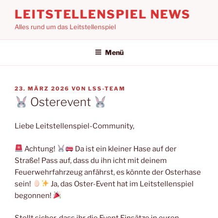
Zum
LEITSTELLENSPIEL NEWS
Inhalt
Alles rund um das Leitstellenspiel
springen
Menü
VERÖFFENTLICHT
23. MÄRZ 2026
VON
LSS-TEAM
AM
Osterevent
Liebe Leitstellenspiel-Community,
Achtung!
Da ist ein kleiner Hase auf der
Straße! Pass auf, dass du ihn icht mit deinem
Feuerwehrfahrzeug anfährst, es könnte der Osterhase
sein!
Ja, das Oster-Event hat im Leitstellenspiel
begonnen!