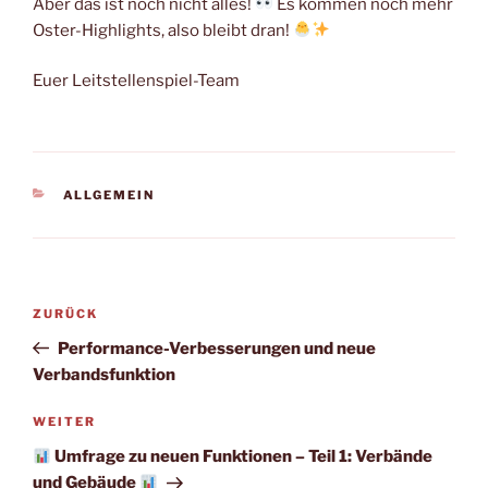
Aber das ist noch nicht alles!
Es kommen noch mehr
Oster-Highlights, also bleibt dran!
Euer Leitstellenspiel-Team
KATEGORIEN
ALLGEMEIN
Beitragsnavigation
Vorheriger
ZURÜCK
Beitrag
Performance-Verbesserungen und neue
Verbandsfunktion
Nächster
WEITER
Beitrag
Umfrage zu neuen Funktionen – Teil 1: Verbände
und Gebäude