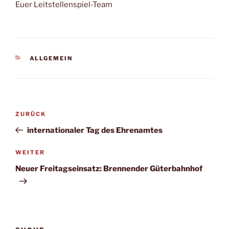
Euer Leitstellenspiel-Team
KATEGORIEN
ALLGEMEIN
Beitragsnavigation
Vorheriger
ZURÜCK
Beitrag
internationaler Tag des Ehrenamtes
Nächster
WEITER
Beitrag
Neuer Freitagseinsatz: Brennender Güterbahnhof