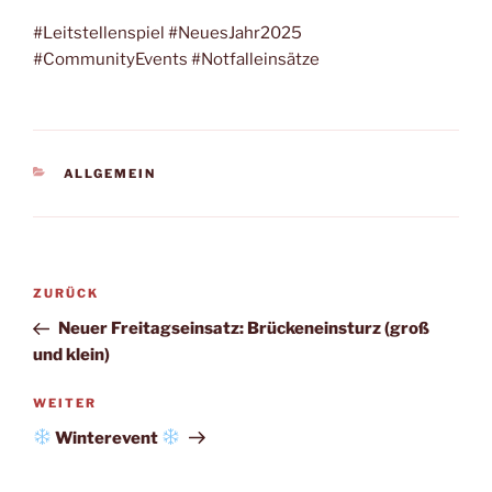
#Leitstellenspiel #NeuesJahr2025
#CommunityEvents #Notfalleinsätze
KATEGORIEN
ALLGEMEIN
Beitragsnavigation
Vorheriger
ZURÜCK
Beitrag
Neuer Freitagseinsatz: Brückeneinsturz (groß
und klein)
Nächster
WEITER
Beitrag
Winterevent