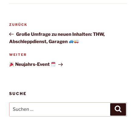
Beitragsnavigation
Vorheriger
ZURÜCK
Beitrag
Große Umfrage zu neuen Inhalten: THW,
Abschleppdienst, Garagen
Nächster
WEITER
Beitrag
Neujahrs-Event
SUCHE
Suchen
Suche
nach: