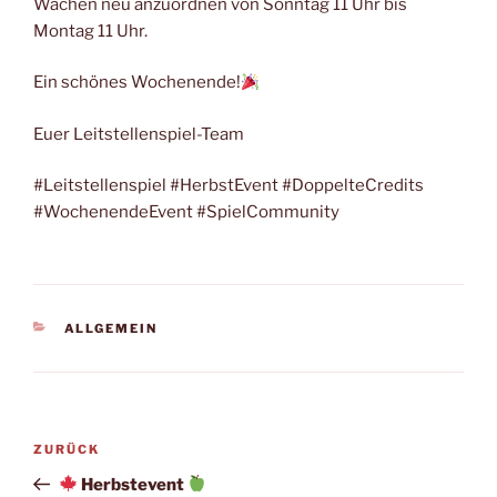
Wachen neu anzuordnen von Sonntag 11 Uhr bis
Montag 11 Uhr.
Ein schönes Wochenende!
Euer Leitstellenspiel-Team
#Leitstellenspiel #HerbstEvent #DoppelteCredits
#WochenendeEvent #SpielCommunity
KATEGORIEN
ALLGEMEIN
Beitragsnavigation
Vorheriger
ZURÜCK
Beitrag
Herbstevent