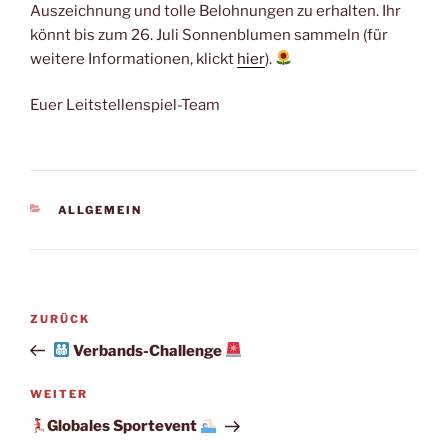
Auszeichnung und tolle Belohnungen zu erhalten. Ihr
könnt bis zum 26. Juli Sonnenblumen sammeln (für
weitere Informationen, klickt
hier
).
Euer Leitstellenspiel-Team
KATEGORIEN
ALLGEMEIN
Beitragsnavigation
Vorheriger
ZURÜCK
Beitrag
Verbands-Challenge
Nächster
WEITER
Beitrag
Globales Sportevent