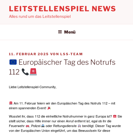
Zum
LEITSTELLENSPIEL NEWS
Inhalt
Alles rund um das Leitstellenspiel
springen
Menü
VERÖFFENTLICHT
11. FEBRUAR 2025
VON
LSS-TEAM
AM
Europäischer Tag des Notrufs
112
Liebe Leitstellenspiel-Community,
Am 11. Februar feiern wir den Europäischen Tag des Notrufs 112 – mit
einem spannenden Event!
Wusstet ihr, dass 112 die einheitliche Notrufnummer in ganz Europa ist?
Sie
stellt sicher, dass Hilfe immer nur einen Anruf entfernt ist, egal ob ihr die
Feuerwehr
, Polizei
oder Rettungsdienste
benötigt. Dieser Tag wurde
von der Europäischen Union eingeführt, um das Bewusstsein für diese