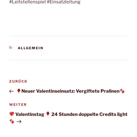
#Leitstellenspiel #Einsatzleitung
KATEGORIEN
ALLGEMEIN
Beitragsnavigation
Vorheriger
ZURÜCK
Beitrag
Neuer Valentinseinsatz: Vergiftete Pralinen
Nächster
WEITER
Beitrag
Valentinstag
24 Stunden doppelte Credits light