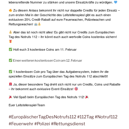
lebensrettende Nummer zu stärken und unsere Einsatzkräfte zu würdigen.
Zu diesem Anlass bekommt ihr nicht nur doppelte Credits für jeden Einsatz –
zum ersten Mal in der Geschichte des Leitstellenspiesl gibt es auch einen
exklusiven 20% Credit-Rabatt auf eure Feuerwachen, Polizeiwachen und
Rettungswachen!
Aber das ist noch nicht alles! Es gibt nicht nur Credits zum Europäischen
Tag des Notrufs 112 – ihr könnt euch auch wertvolle Coins kostenlos sichern!
Holt euch 3 kostenlose Coins am 11. Februar
Einen weiteren kostenlosen Coin am 12. Februar
1 kostenlosen Coin pro Tag über das Aufgabensystem, indem ihr die
speziellen Einsätze zum Europäischen Tag des Notrufs 112 abschließt!
Ja, dieser besondere Tag dreht sich nicht nur um Credits, Coins und Rabatte
– ihr bekommt auch exklusive Event-Einsätze!
Viel Spaß beim Europäischen Tag des Notrufs 112!
Euer Leitstellenspiel-Team
#EuropäischerTagDesNotrufs112 #112Tag #Notruf112
#Feuerwehr #Polizei #Rettungsdienst