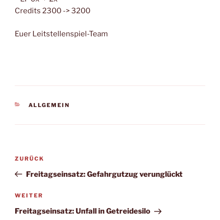
Credits 2300 -> 3200
Euer Leitstellenspiel-Team
KATEGORIEN
ALLGEMEIN
Beitragsnavigation
Vorheriger
ZURÜCK
Beitrag
Freitagseinsatz: Gefahrgutzug verunglückt
Nächster
WEITER
Beitrag
Freitagseinsatz: Unfall in Getreidesilo