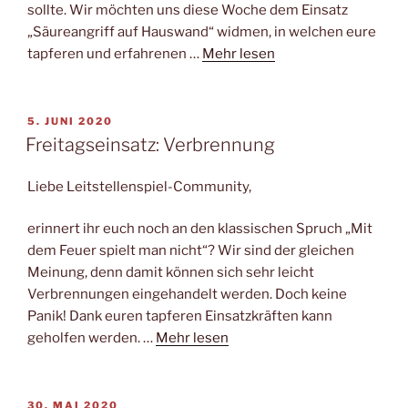
sollte. Wir möchten uns diese Woche dem Einsatz
„Säureangriff auf Hauswand“ widmen, in welchen eure
tapferen und erfahrenen …
Mehr lesen
VERÖFFENTLICHT
5. JUNI 2020
AM
Freitagseinsatz: Verbrennung
Liebe Leitstellenspiel-Community,
erinnert ihr euch noch an den klassischen Spruch „Mit
dem Feuer spielt man nicht“? Wir sind der gleichen
Meinung, denn damit können sich sehr leicht
Verbrennungen eingehandelt werden. Doch keine
Panik! Dank euren tapferen Einsatzkräften kann
geholfen werden. …
Mehr lesen
VERÖFFENTLICHT
30. MAI 2020