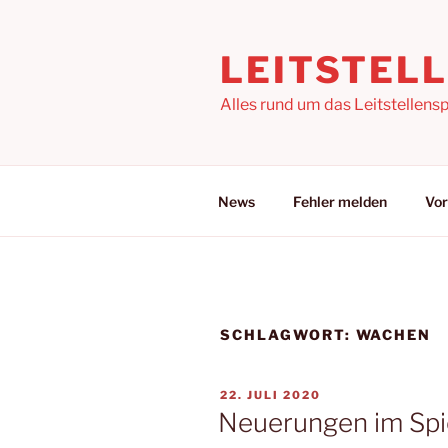
Zum
Inhalt
LEITSTEL
springen
Alles rund um das Leitstellensp
News
Fehler melden
Vor
SCHLAGWORT:
WACHEN
VERÖFFENTLICHT
22. JULI 2020
AM
Neuerungen im Spi