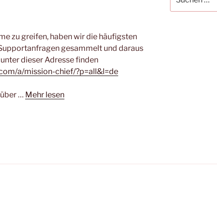
nach:
me zu greifen, haben wir die häufigsten
 Supportanfragen gesammelt und daraus
 unter dieser Adresse finden
ft.com/a/mission-chief/?p=all&l=de
 über …
Mehr lesen
el.de