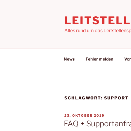
Zum
Inhalt
LEITSTEL
springen
Alles rund um das Leitstellensp
News
Fehler melden
Vor
SCHLAGWORT:
SUPPORT
VERÖFFENTLICHT
23. OKTOBER 2019
AM
FAQ + Supportanfra