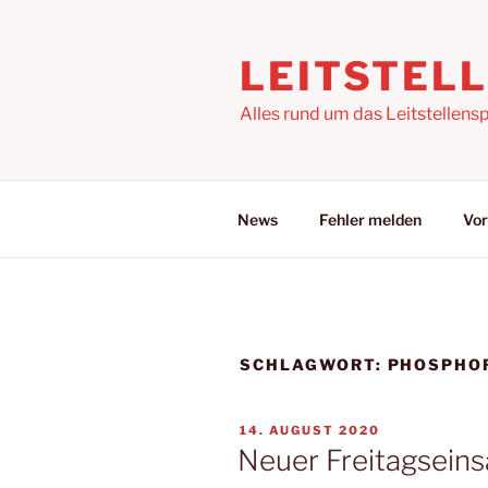
Zum
Inhalt
LEITSTEL
springen
Alles rund um das Leitstellensp
News
Fehler melden
Vor
SCHLAGWORT:
PHOSPHO
VERÖFFENTLICHT
14. AUGUST 2020
AM
Neuer Freitagseins