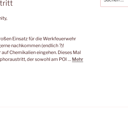
ritt
nach:
ity,
roßen Einsatz für die Werkfeuerwehr
erne nachkommen (endlich ?)!
 auf Chemikalien eingehen. Dieses Mal
phoraustritt, der sowohl am POI …
Mehr
el.de