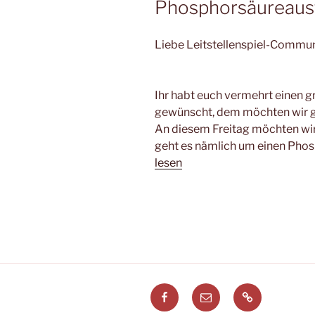
Phosphorsäureaust
Liebe Leitstellenspiel-Commun
Ihr habt euch vermehrt einen g
gewünscht, dem möchten wir g
An diesem Freitag möchten wir
geht es nämlich um einen Phos
lesen
Facebook
E-
Leitstellenspi
Mail