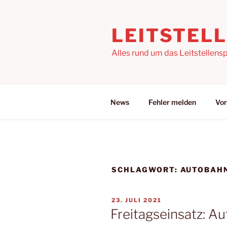
Zum
Inhalt
LEITSTEL
springen
Alles rund um das Leitstellensp
News
Fehler melden
Vor
SCHLAGWORT:
AUTOBAH
VERÖFFENTLICHT
23. JULI 2021
AM
Freitagseinsatz: Au