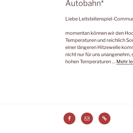
Autobahn*
Liebe Leitstellenspiel-Commun
momentan können wir den H
Temperaturen und reichlich Son
einer längeren Hitzewelle ko
nicht nur für uns unangenehm, 
hohen Temperaturen …
Mehr l
Facebook
E-
Leitstellenspi
Mail