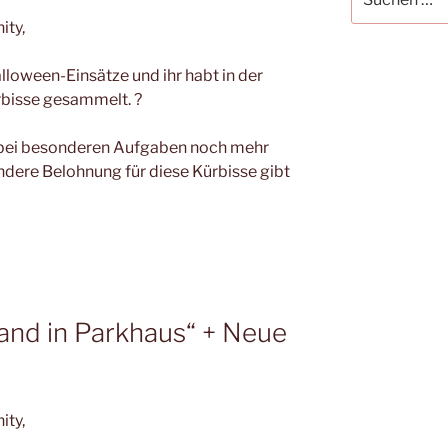
nach:
ity,
alloween-Einsätze und ihr habt in der
rbisse gesammelt. ?
 bei besonderen Aufgaben noch mehr
ere Belohnung für diese Kürbisse gibt
rand in Parkhaus“ + Neue
ity,