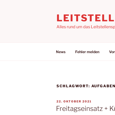
Zum
Inhalt
LEITSTEL
springen
Alles rund um das Leitstellensp
News
Fehler melden
Vor
SCHLAGWORT:
AUFGABE
VERÖFFENTLICHT
22. OKTOBER 2021
AM
Freitagseinsatz + 