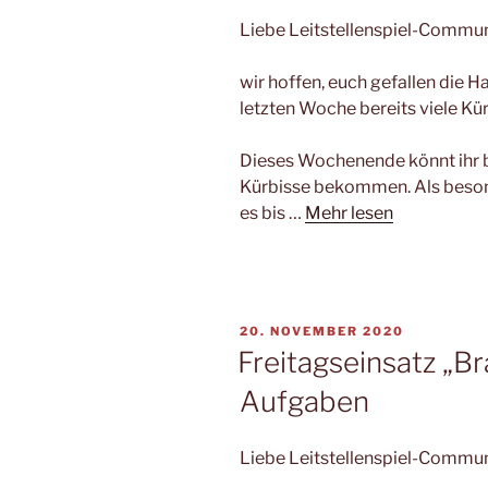
Liebe Leitstellenspiel-Commun
wir hoffen, euch gefallen die H
letzten Woche bereits viele Kü
Dieses Wochenende könnt ihr
Kürbisse bekommen. Als besond
es bis …
Mehr lesen
VERÖFFENTLICHT
20. NOVEMBER 2020
AM
Freitagseinsatz „B
Aufgaben
Liebe Leitstellenspiel-Commun