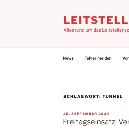
Zum
Inhalt
LEITSTEL
springen
Alles rund um das Leitstellensp
News
Fehler melden
Vor
SCHLAGWORT:
TUNNEL
VERÖFFENTLICHT
25. SEPTEMBER 2020
AM
Freitagseinsatz: Ve