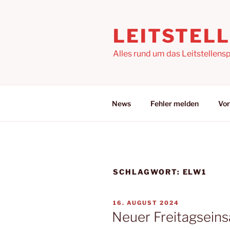
Zum
Inhalt
LEITSTEL
springen
Alles rund um das Leitstellensp
News
Fehler melden
Vor
SCHLAGWORT:
ELW1
VERÖFFENTLICHT
16. AUGUST 2024
AM
Neuer Freitagseins