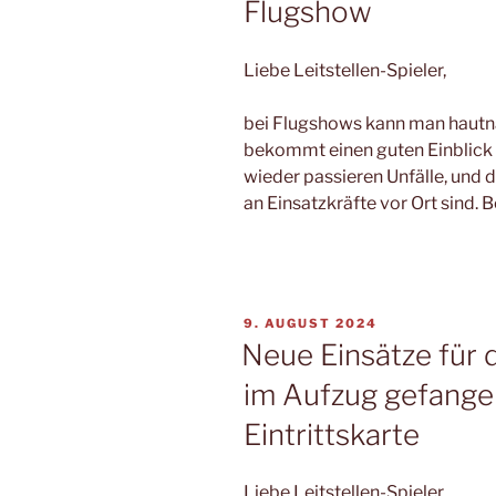
Flugshow
Liebe Leitstellen-Spieler,
bei Flugshows kann man haut
bekommt einen guten Einblick i
wieder passieren Unfälle, und 
an Einsatzkräfte vor Ort sind.
VERÖFFENTLICHT
9. AUGUST 2024
AM
Neue Einsätze für 
im Aufzug gefangen
Eintrittskarte
Liebe Leitstellen-Spieler,