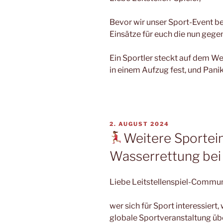
Bevor wir unser Sport-Event b
Einsätze für euch die nun gege
Ein Sportler steckt auf dem We
in einem Aufzug fest, und Pani
VERÖFFENTLICHT
2. AUGUST 2024
AM
Weitere Sportein
Wasserrettung bei
Liebe Leitstellenspiel-Commun
wer sich für Sport interessiert,
globale Sportveranstaltung übe