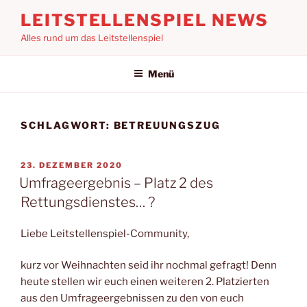
Zum
LEITSTELLENSPIEL NEWS
Inhalt
Alles rund um das Leitstellenspiel
springen
Menü
SCHLAGWORT:
BETREUUNGSZUG
VERÖFFENTLICHT
23. DEZEMBER 2020
AM
Umfrageergebnis – Platz 2 des
Rettungsdienstes… ?
Liebe Leitstellenspiel-Community,
kurz vor Weihnachten seid ihr nochmal gefragt! Denn
heute stellen wir euch einen weiteren 2. Platzierten
aus den Umfrageergebnissen zu den von euch