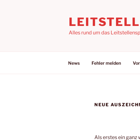
Zum
Inhalt
LEITSTEL
springen
Alles rund um das Leitstellensp
News
Fehler melden
Vor
NEUE AUSZEIC
Als erstes ein ganz